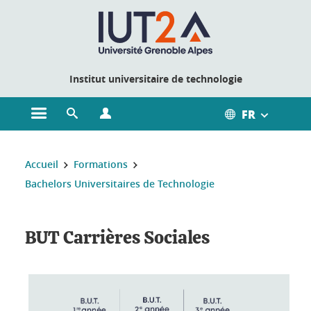
Gestion des cookies
Institut universitaire de technologie
FR
Ouvrir le menu principal
Ouvrir le moteur de recherche
Ouvrir le menu Profils
Vous êtes ici :
Accueil
Formations
Bachelors Universitaires de Technologie
BUT Carrières Sociales