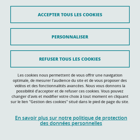
Tél. 04 76 28 45 09
ACCEPTER TOUS LES COOKIES
Contact
PERSONNALISER
Plan du site
Crédits
REFUSER TOUS LES COOKIES
Mentions légales
Données personnelles
Les cookies nous permettent de vous offrir une navigation
optimale, de mesurer l'audience du site et de vous proposer des
vidéos et des fonctionnalités avancées. Nous vous donnons la
Politique des Cookies
possibilité d'accepter et de refuser ces cookies. Vous pouvez
changer d'avis et modifier votre choix à tout moment en cliquant
Gestion des cookies
sur le lien "Gestion des cookies" situé dans le pied de page du site.
Accessibilité : non conforme
En savoir plus sur notre politique de protection
des données personnelles