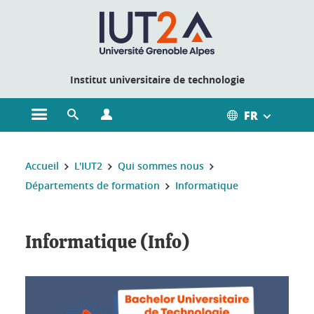
Gestion des cookies
Institut universitaire de technologie
FR
Ouvrir le menu principal
Ouvrir le moteur de recherche
Ouvrir le menu Profils
Vous êtes ici :
Accueil
L'IUT2
Qui sommes nous
Départements de formation
Informatique
Informatique (Info)