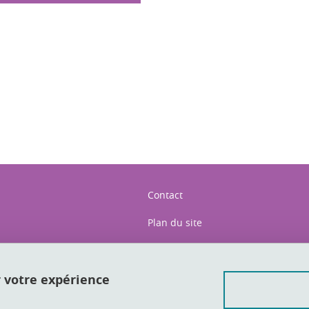
ook
inkedIn
Contact
Plan du site
Crédits
Mentions légales
r votre expérience
Données personnelles