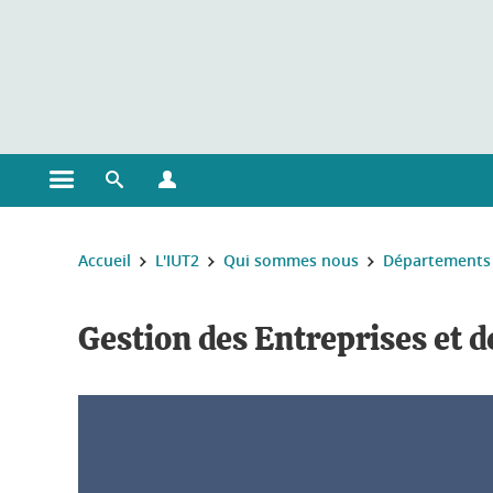
Gestion des cookies
Ouvrir le menu principal
Ouvrir le moteur de recherche
Ouvrir le menu Profils
Vous êtes ici :
Accueil
L'IUT2
Qui sommes nous
Départements 
Gestion des Entreprises et 