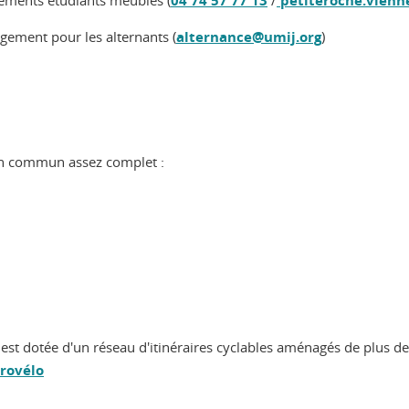
ogements étudiants meublés (
04 74 57 77 13
/
petiteroche.vienn
ogement pour les alternants (
alternance@umij.org
)
 en commun assez complet :
e est dotée d'un réseau d'itinéraires cyclables aménagés de plus d
rovélo