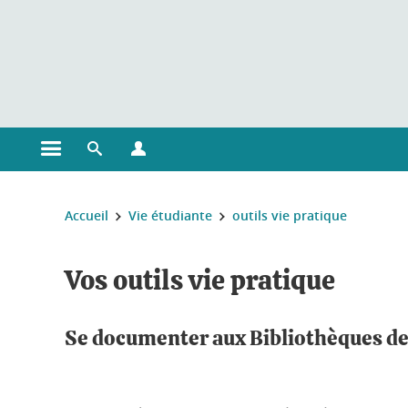
Gestion des cookies
Ouvrir le menu principal
Ouvrir le moteur de recherche
Ouvrir le menu Profils
Vous êtes ici :
Accueil
Vie étudiante
outils vie pratique
Vos outils vie pratique
Se documenter aux Bibliothèques de