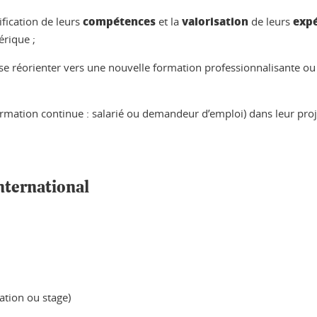
compétences
valorisation
expé
ification de leurs
et la
de leurs
érique ;
t se réorienter vers une nouvelle formation professionnalisante o
formation continue : salarié ou demandeur d’emploi) dans leur proj
international
mation ou stage)