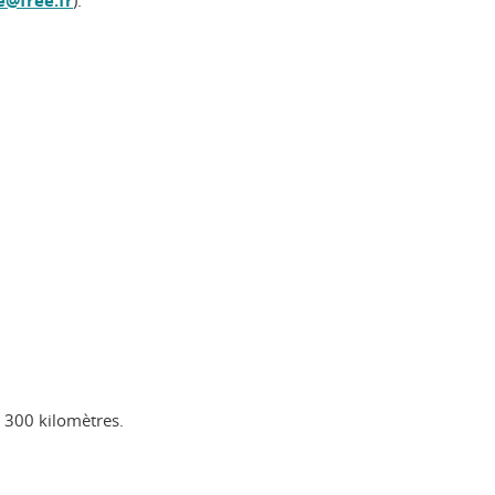
e@free.fr
).
e 300 kilomètres.