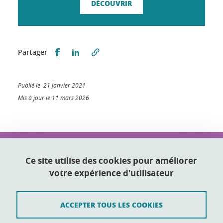
DÉCOUVRIR
Partager sur Facebook
Partager sur LinkedIn
Partager
Publié le 21 janvier 2021
Mis à jour le 11 mars 2026
IUT2 Grenoble
2 place Doyen Gosse
Ce site utilise des cookies pour améliorer
38031 Grenoble
votre expérience d'utilisateur
Tél. 04 76 28 45 09
ACCEPTER TOUS LES COOKIES
Contact