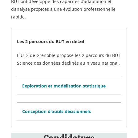
BUT ont développé des capacités d’adaptation et
d’analyse propices à une évolution professionnelle
rapide.
Les 2 parcours du BUT en détail
L’IUT2 de Grenoble propose les 2 parcours du BUT
Science des données déclinés au niveau national.
Votre sélection :
BUT SD
ialiser
Exploration et modélisation statistique
Objectifs du parcours
Conception d'outils décisionnels
Exploration et modélisation statistique
Le parcours
v
Objectifs du parcours