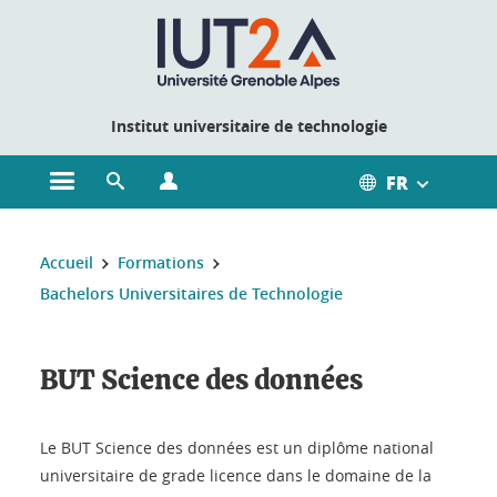
Gestion des cookies
Institut universitaire de technologie
FR
Ouvrir le menu principal
Ouvrir le moteur de recherche
Ouvrir le menu Profils
Vous êtes ici :
Accueil
Formations
Bachelors Universitaires de Technologie
BUT Science des données
Le BUT Science des données est un diplôme national
universitaire de grade licence dans le domaine de la