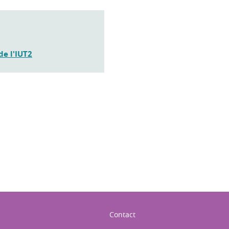
de l'IUT2
ook
inkedIn
Contact