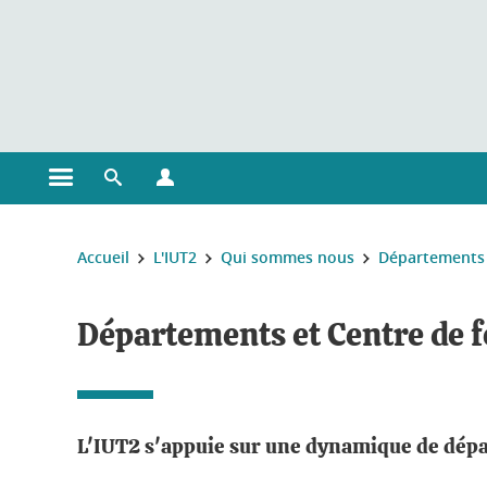
Gestion des cookies
Ouvrir le menu principal
Ouvrir le moteur de recherche
Ouvrir le menu Profils
Vous êtes ici :
Accueil
L'IUT2
Qui sommes nous
Départements 
Départements et Centre de 
L'IUT2 s'appuie sur une dynamique de dépar